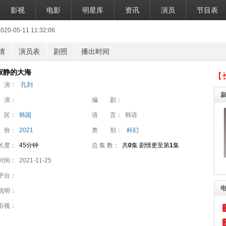
影视
电影
明星库
资讯
演员
节目表
-05-11 11:32:06
情
演员表
剧照
播出时间
寂静的大海
【
 演：
孔刘
 演：
编 剧：
 区：
韩国
语 言：
韩语
 份：
2021
类 别：
科幻
长度：
45分钟
总 集 数：
共
0
集 剧情更至第
1
集
时间：
2021-11-25
平台：
说明：
影视：