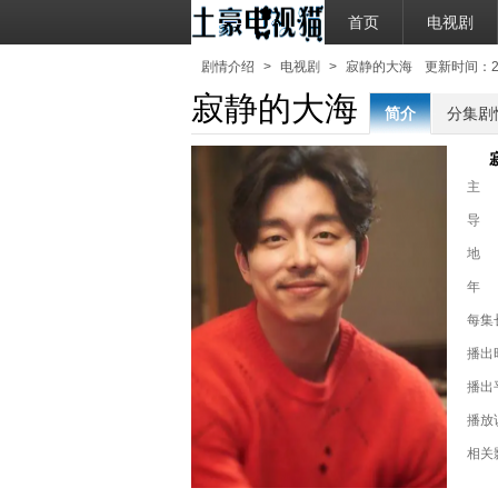
首页
电视剧
剧情介绍
>
电视剧
>
寂静的大海
更新时间：2020
寂静的大海
简介
分集剧
主
导
地
年
每集
播出
播出
播放
相关