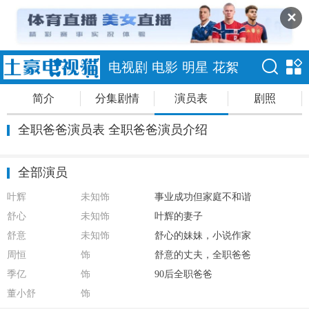
✕
电视剧
电影
明星
花絮
简介
分集剧情
演员表
剧照
全职爸爸演员表 全职爸爸演员介绍
全部演员
叶辉
未知饰
事业成功但家庭不和谐
舒心
未知饰
叶辉的妻子
舒意
未知饰
舒心的妹妹，小说作家
周恒
饰
舒意的丈夫，全职爸爸
季亿
饰
90后全职爸爸
董小舒
饰