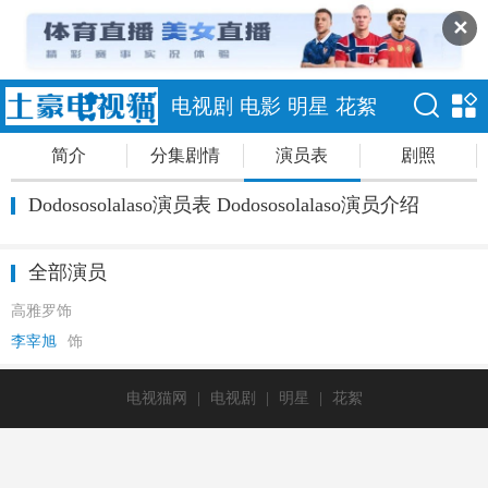
✕
电视剧
电影
明星
花絮
简介
分集剧情
演员表
剧照
Dodososolalaso演员表 Dodososolalaso演员介绍
全部演员
高雅罗饰
李宰旭
饰
电视猫网
|
电视剧
|
明星
|
花絮