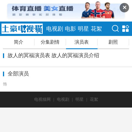
✕
电视剧
电影
明星
花絮
简介
分集剧情
演员表
剧照
故人的冥福演员表 故人的冥福演员介绍
全部演员
饰
电视猫网
|
电视剧
|
明星
|
花絮