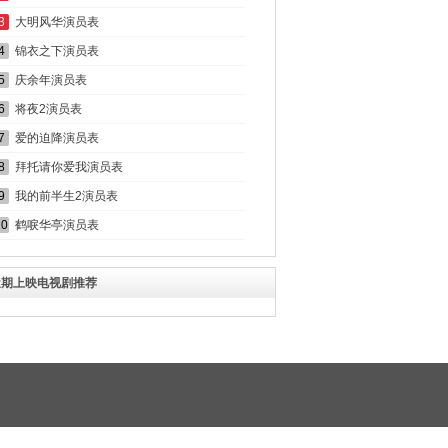
3
大明风华演员表
4
锦衣之下演员表
5
庆余年演员表
6
将夜2演员表
7
爱的迫降演员表
8
拜托请你爱我演员表
9
我的前半生2演员表
10
鹤唳华亭演员表
近期上映电视剧推荐