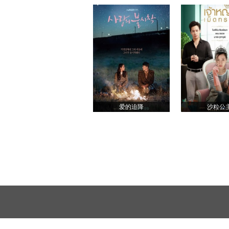
爱的迫降
沙粒公