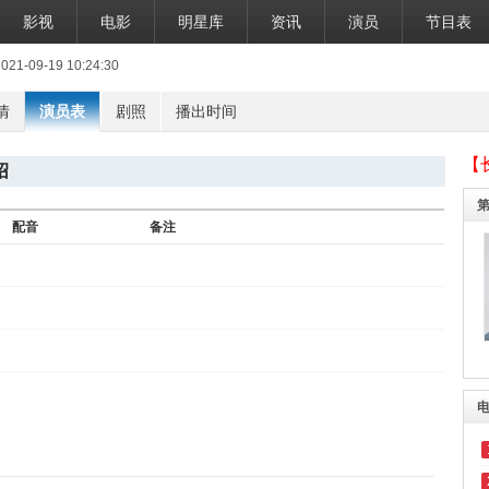
影视
电影
明星库
资讯
演员
节目表
-09-19 10:24:30
情
演员表
剧照
播出时间
【
绍
配音
备注