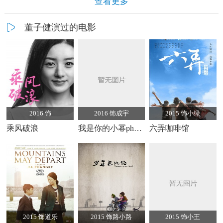
查看更多
董子健演过的电影
2016 饰
2016 饰成宇
2015 饰小绿
乘风破浪
我是你的小幂phone
六弄咖啡馆
2015 饰道乐
2015 饰路小路
2015 饰小王