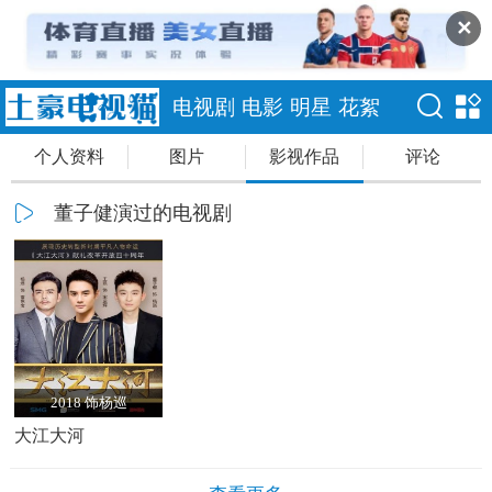
✕
电视剧
电影
明星
花絮
个人资料
图片
影视作品
评论
董子健演过的电视剧
2018 饰杨巡
大江大河